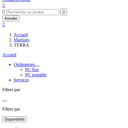



Annuler

Accueil
Marques
TERRA
Accueil
Ordinateurs
PC fixe
PC portable
Services
Filtrer par
Filtrer par
Disponibilité